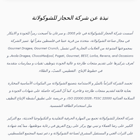
نبذة عن شركة الحجاز للشوكولاتة
أسست شركة الحجاز للشوكولاتة في عام 2005، و سرعان ما أصبحت رمزاً للجودة و الابتكار
في مجال صناعة الشوكولاتة، متخذة من قرية عنبتا في فلسطين مقراً لها. تتميز الشركة
بمجموعتها المتنوعة من العلامات التجارية التي تشمل Gourmet Dragee, Gourmet Crunch,
Avola Dragee, ChocoMedjool, Pogati, Gourmet, BEST, Lorka, Revera, and Occasions، و
تُعرف بتركيزها على تقديم منتجات طازجة و عالية الجودة بتوظيف تقنيات و ممارسات متقدمة
في خطوط الإنتاج : التغطيس، الصبّ، و الطلاء.
تجسد الشركة التزاماً بالتميّز و الاستدامة بتصنيع الشوكولاتة من المكونات الأساسية المختارة
بعناية فائقة لتقديم منتجات طازجة و فاخرة. كما أنّ الشركة حاصلة على شهادات الجودة و
السلامة الغذائية ISO 22000:2028، FSSC 22000، و حريصة على تطبيق أنشطة الإنتاج النظيف
مثل استخدام الطاقة الشمسية.
شركة الحجاز للشوكولاتة تجمع بين المهارة الحرفية التقليدية و التكنولوجيا الحديثة، مع التركيز
الكبير على رضا العملاء و تبني نهج يركز على روح الفريق في رعاية موظفيها، مما يُعد شهادة
على التراث الغني و المستقبل المشرق لصناعة الشوكولاتة و دعم تنمية المجتمع الفلسطيني.