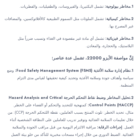
1.مخاطر بيولوجية:
تشمل البكتيريا، والفيروسات، والطفيليات، والفطريات.
2.مخاطر كيميائية:
تشمل الملوثات مثل السموم الطبيعية كالأفلاتوكسين، والمضافات
غير المصرح بها.
3.مخاطر فيزيائية:
تشمل أي مادة غير مقصودة في الغذاء وتسبب ضرراً مثل
البلاستيك، والحجارة، والمعادن.
إنَّ مواصفة الأيزو 22000، تشمل عدة عناصر:
1.نظام إدارة سلامة الأغذية Food Safety Management System (FSMS):
وضع
سياسة وأهداف جودة وسلامة الأغذية وتحديد كيفية تحقيقها لقياس مدى التزام
المنظمة.
2.تحليل المخاطر وضبط نقاط التحكم الحرجة Hazard Analysis and Critical
Control Points (HACCP):
كمنهجية للتحديد والتحكم أو القضاء على الخطر.
مثال، تحديد الخطر: تلوث المنتج بسبب العاملين، نقطة اللتحكم الحرجة (CCP): من
خلال تعليمات السلامة الغذائية وتوفير تدريب للعاملين على النظافة الشخصية أثناء
العمل.
إجراءات الرقابة:
مراقبة الالتزام اليومية من قبل مراقب الجودة والسلامة
الغذائية. الضبط الدوري من خلال إجراء مسحات مخبرية للتأكد من خلو بيئة العمل