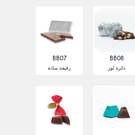
BB07
BB08
دائرة لوز
رقيقة سادة