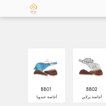
Company Profile
Our Brands
VISIT O
BB01
BB02
أجاصة برلاين
أجاصة جندويا