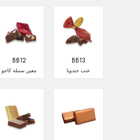
BB12
BB13
عنب جندويا
معين سنبلة كاجو